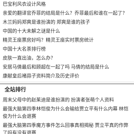
巴宝利风衣设计风格
亲爱的翻译官乔菲的结局是什么？乔菲最后和谁在一起了？
木兰妈妈郑爽是谁扮演的 郑爽是谁的孩子
中国的十大未解之谜是什么
精灵王座票房好吗？精灵王座实时票房统计
中国十大名茶排行榜
皮肤一直出油，怎么办？
安居马倩最后和顾超在一起了吗 马倩的结局是什么
康献皇后褚蒜子资料简介及历史评价
全站排行
周末父母中的赵茱迪是谁扮演的 扮演者张萌个人资料
最强大脑第四季林恺俊为什么会输给贾立平有什么内幕 林恺
俊为什么会退赛
最强大脑第四季魔方事件怎么回事真相揭秘 贾立平真的作弊
了吗有没有退赛